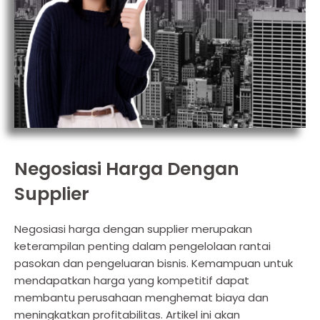
Negosiasi Harga Dengan
Supplier
Negosiasi harga dengan supplier merupakan
keterampilan penting dalam pengelolaan rantai
pasokan dan pengeluaran bisnis. Kemampuan untuk
mendapatkan harga yang kompetitif dapat
membantu perusahaan menghemat biaya dan
meningkatkan profitabilitas. Artikel ini akan