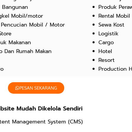
o Bangunan
Produk Pera
kel Mobil/motor
Rental Mobil
 Pencucian Mobil / Motor
Sewa Kost
Store
Logistik
duk Makanan
Cargo
to Dan Rumah Makan
Hotel
e
Resort
ro
Production 
PESAN SEKARANG
bsite Mudah Dikelola Sendiri
tent Management System (CMS)