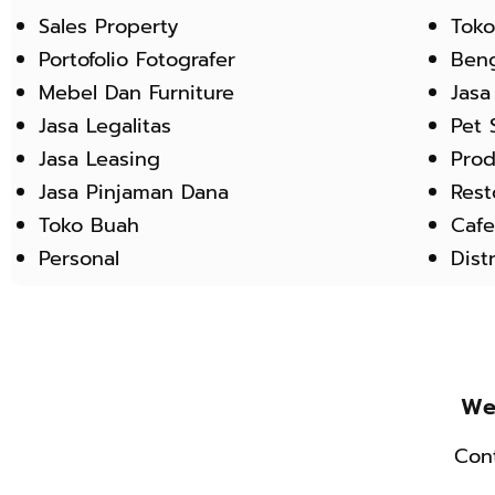
Sales Property
Tok
Portofolio Fotografer
Beng
Mebel Dan Furniture
Jasa
Jasa Legalitas
Pet 
Jasa Leasing
Pro
Jasa Pinjaman Dana
Res
Toko Buah
Caf
Personal
Dist
We
Con