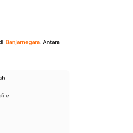
 di
Banjarnegara
. Antara
ah
file