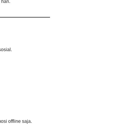
hari.
osial.
i offline saja.