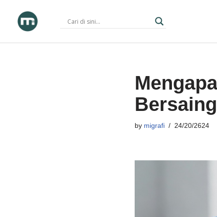
Skip
to
content
Mengapa
Bersaing 
by
migrafi
24/20/2624