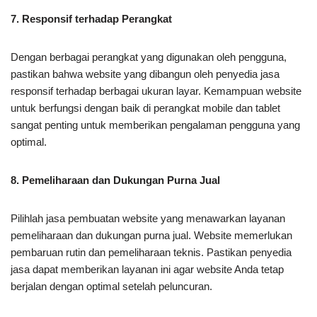
7. Responsif terhadap Perangkat
Dengan berbagai perangkat yang digunakan oleh pengguna,
pastikan bahwa website yang dibangun oleh penyedia jasa
responsif terhadap berbagai ukuran layar. Kemampuan website
untuk berfungsi dengan baik di perangkat mobile dan tablet
sangat penting untuk memberikan pengalaman pengguna yang
optimal.
8. Pemeliharaan dan Dukungan Purna Jual
Pilihlah jasa pembuatan website yang menawarkan layanan
pemeliharaan dan dukungan purna jual. Website memerlukan
pembaruan rutin dan pemeliharaan teknis. Pastikan penyedia
jasa dapat memberikan layanan ini agar website Anda tetap
berjalan dengan optimal setelah peluncuran.