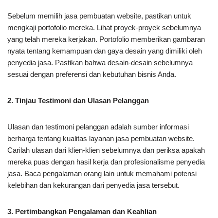
Sebelum memilih jasa pembuatan website, pastikan untuk
mengkaji portofolio mereka. Lihat proyek-proyek sebelumnya
yang telah mereka kerjakan. Portofolio memberikan gambaran
nyata tentang kemampuan dan gaya desain yang dimiliki oleh
penyedia jasa. Pastikan bahwa desain-desain sebelumnya
sesuai dengan preferensi dan kebutuhan bisnis Anda.
2. Tinjau Testimoni dan Ulasan Pelanggan
Ulasan dan testimoni pelanggan adalah sumber informasi
berharga tentang kualitas layanan jasa pembuatan website.
Carilah ulasan dari klien-klien sebelumnya dan periksa apakah
mereka puas dengan hasil kerja dan profesionalisme penyedia
jasa. Baca pengalaman orang lain untuk memahami potensi
kelebihan dan kekurangan dari penyedia jasa tersebut.
3. Pertimbangkan Pengalaman dan Keahlian