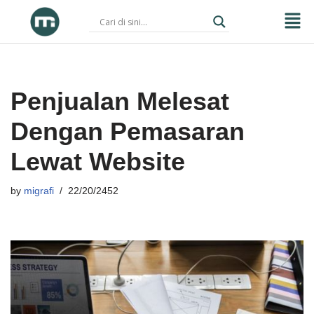
Skip
to
content
Penjualan Melesat
Dengan Pemasaran
Lewat Website
by
migrafi
22/20/2452