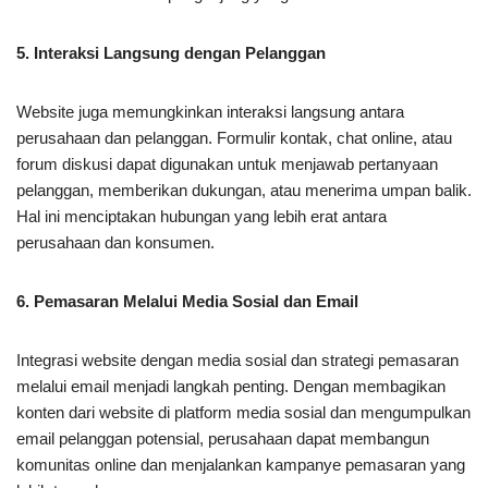
5. Interaksi Langsung dengan Pelanggan
Website juga memungkinkan interaksi langsung antara
perusahaan dan pelanggan. Formulir kontak, chat online, atau
forum diskusi dapat digunakan untuk menjawab pertanyaan
pelanggan, memberikan dukungan, atau menerima umpan balik.
Hal ini menciptakan hubungan yang lebih erat antara
perusahaan dan konsumen.
6. Pemasaran Melalui Media Sosial dan Email
Integrasi website dengan media sosial dan strategi pemasaran
melalui email menjadi langkah penting. Dengan membagikan
konten dari website di platform media sosial dan mengumpulkan
email pelanggan potensial, perusahaan dapat membangun
komunitas online dan menjalankan kampanye pemasaran yang