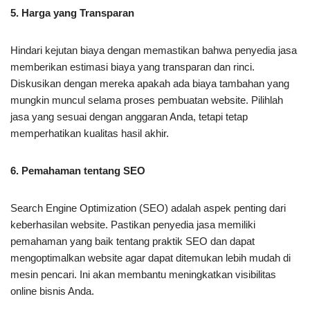
5. Harga yang Transparan
Hindari kejutan biaya dengan memastikan bahwa penyedia jasa
memberikan estimasi biaya yang transparan dan rinci.
Diskusikan dengan mereka apakah ada biaya tambahan yang
mungkin muncul selama proses pembuatan website. Pilihlah
jasa yang sesuai dengan anggaran Anda, tetapi tetap
memperhatikan kualitas hasil akhir.
6. Pemahaman tentang SEO
Search Engine Optimization (SEO) adalah aspek penting dari
keberhasilan website. Pastikan penyedia jasa memiliki
pemahaman yang baik tentang praktik SEO dan dapat
mengoptimalkan website agar dapat ditemukan lebih mudah di
mesin pencari. Ini akan membantu meningkatkan visibilitas
online bisnis Anda.