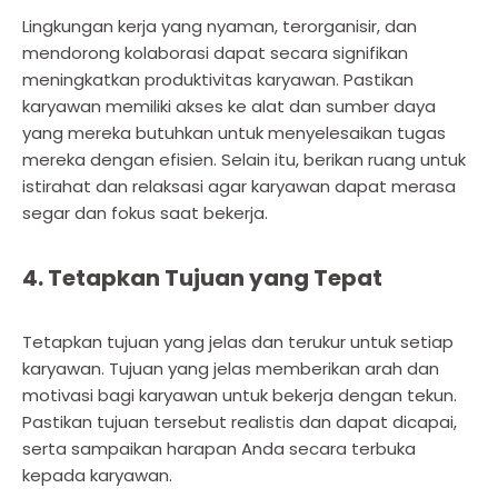
Lingkungan kerja yang nyaman, terorganisir, dan
mendorong kolaborasi dapat secara signifikan
meningkatkan produktivitas karyawan. Pastikan
karyawan memiliki akses ke alat dan sumber daya
yang mereka butuhkan untuk menyelesaikan tugas
mereka dengan efisien. Selain itu, berikan ruang untuk
istirahat dan relaksasi agar karyawan dapat merasa
segar dan fokus saat bekerja.
4. Tetapkan Tujuan yang Tepat
Tetapkan tujuan yang jelas dan terukur untuk setiap
karyawan. Tujuan yang jelas memberikan arah dan
motivasi bagi karyawan untuk bekerja dengan tekun.
Pastikan tujuan tersebut realistis dan dapat dicapai,
serta sampaikan harapan Anda secara terbuka
kepada karyawan.