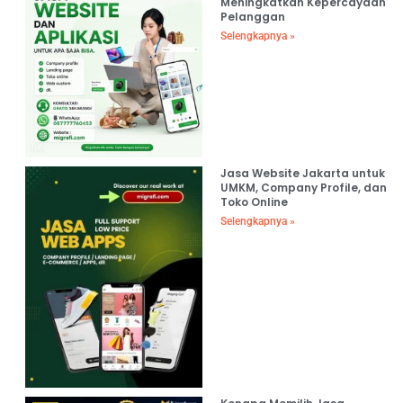
Meningkatkan Kepercayaan
Pelanggan
Selengkapnya »
Jasa Website Jakarta untuk
UMKM, Company Profile, dan
Toko Online
Selengkapnya »