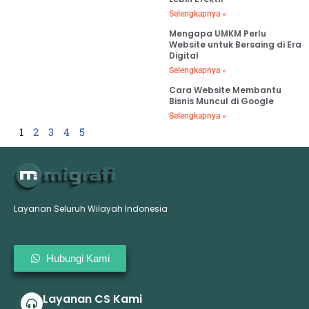
Selengkapnya »
Mengapa UMKM Perlu
Website untuk Bersaing di Era
Digital
Selengkapnya »
Cara Website Membantu
Bisnis Muncul di Google
Selengkapnya »
1
2
3
4
5
Layanan Seluruh Wilayah Indonesia
Hubungi Kami
Layanan CS Kami