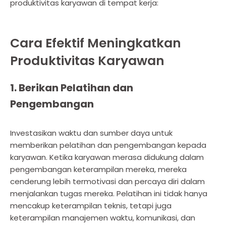
produktivitas karyawan di tempat kerja:
Cara Efektif Meningkatkan
Produktivitas Karyawan
1. Berikan Pelatihan dan
Pengembangan
Investasikan waktu dan sumber daya untuk
memberikan pelatihan dan pengembangan kepada
karyawan. Ketika karyawan merasa didukung dalam
pengembangan keterampilan mereka, mereka
cenderung lebih termotivasi dan percaya diri dalam
menjalankan tugas mereka. Pelatihan ini tidak hanya
mencakup keterampilan teknis, tetapi juga
keterampilan manajemen waktu, komunikasi, dan