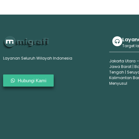
Layan
Target l
Layanan Seluruh Wilayah Indonesia
Jakarta Utara –
Jawa Barat | B
Tengah | Seruy
Kalimantan Bara
Hubungi Kami
Menyusul