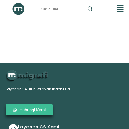
Skip
to
content
Layanan Seluruh Wilayah Indonesia
Hubungi Kami
Layanan CS Kami