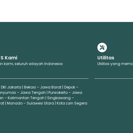
CS Kami
Utilitas
n kami, seluruh wilayah Indonesia
Utilitas yang mema
 DKI Jakarta | Bekasi – Jawa Barat | Depok –
anyumas – Jawa Tengah | Purwokerto – Jawa
an – Kalimantan Tengah | Singkawang –
t | Manado – Sulawesi Utara | Kota Lain Segera