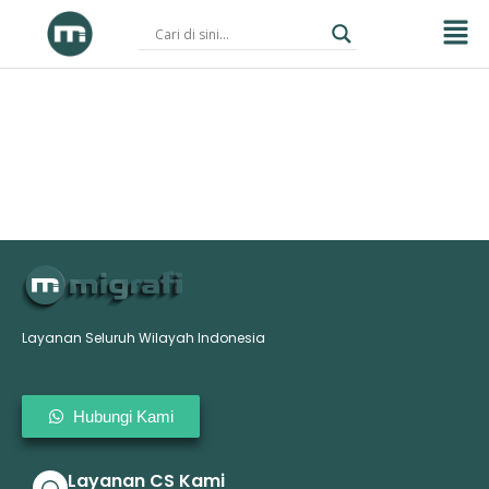
Skip
to
content
Layanan Seluruh Wilayah Indonesia
Hubungi Kami
Layanan CS Kami