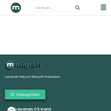
Skip
to
content
Layanan Seluruh Wilayah Indonesia
Hubungi Kami
Layanan CS Kami