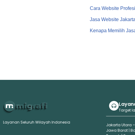
Cara Website Profes
Jasa Website Jakart
Kenapa Memilih Jasa
Layan
Target l
Layanan Seluruh Wilayah Indonesia
Jakarta Utara –
Jawa Barat | B