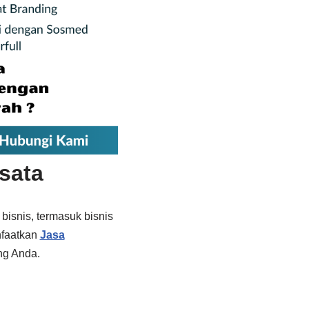
sata
bisnis, termasuk bisnis
nfaatkan
Jasa
ng Anda.
?