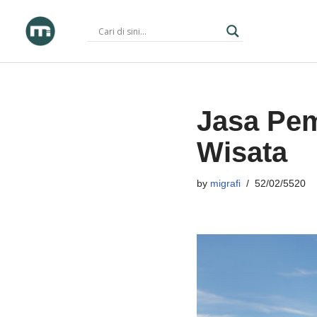
Skip
to
content
Jasa Pem
Wisata
by
migrafi
52/02/5520