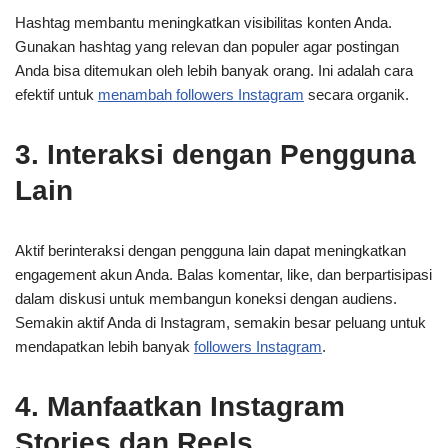
Hashtag membantu meningkatkan visibilitas konten Anda.
Gunakan hashtag yang relevan dan populer agar postingan
Anda bisa ditemukan oleh lebih banyak orang. Ini adalah cara
efektif untuk
menambah followers Instagram
secara organik.
3. Interaksi dengan Pengguna
Lain
Aktif berinteraksi dengan pengguna lain dapat meningkatkan
engagement akun Anda. Balas komentar, like, dan berpartisipasi
dalam diskusi untuk membangun koneksi dengan audiens.
Semakin aktif Anda di Instagram, semakin besar peluang untuk
mendapatkan lebih banyak
followers Instagram
.
4. Manfaatkan Instagram
Stories dan Reels