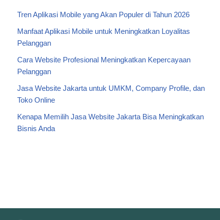
Tren Aplikasi Mobile yang Akan Populer di Tahun 2026
Manfaat Aplikasi Mobile untuk Meningkatkan Loyalitas
Pelanggan
Cara Website Profesional Meningkatkan Kepercayaan
Pelanggan
Jasa Website Jakarta untuk UMKM, Company Profile, dan
Toko Online
Kenapa Memilih Jasa Website Jakarta Bisa Meningkatkan
Bisnis Anda