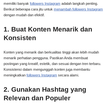
memiliki banyak
followers Instagram
adalah langkah penting.
Berikut beberapa cara jitu untuk
menambah followers Instagram
dengan mudah dan efektif.
1. Buat Konten Menarik dan
Konsisten
Konten yang menarik dan berkualitas tinggi akan lebih mudah
menarik perhatian pengguna. Pastikan Anda membuat
postingan yang kreatif, estetik, dan sesuai dengan tren terbaru.
Konsistensi dalam mengunggah konten juga membantu
meningkatkan
followers Instagram
secara alami.
2. Gunakan Hashtag yang
Relevan dan Populer