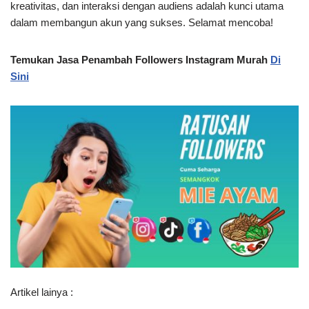
kreativitas, dan interaksi dengan audiens adalah kunci utama
dalam membangun akun yang sukses. Selamat mencoba!
Temukan Jasa Penambah Followers Instagram Murah
Di
Sini
Artikel lainya :