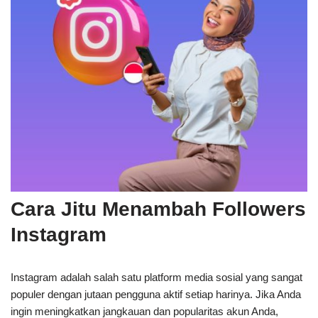
Cara Jitu Menambah Followers
Instagram
Instagram adalah salah satu platform media sosial yang sangat
populer dengan jutaan pengguna aktif setiap harinya. Jika Anda
ingin meningkatkan jangkauan dan popularitas akun Anda,