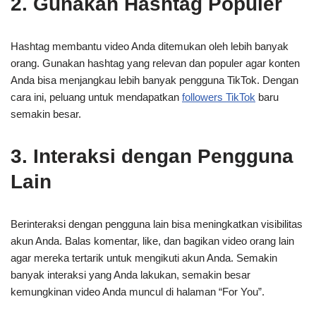
2. Gunakan Hashtag Populer
Hashtag membantu video Anda ditemukan oleh lebih banyak
orang. Gunakan hashtag yang relevan dan populer agar konten
Anda bisa menjangkau lebih banyak pengguna TikTok. Dengan
cara ini, peluang untuk mendapatkan
followers TikTok
baru
semakin besar.
3. Interaksi dengan Pengguna
Lain
Berinteraksi dengan pengguna lain bisa meningkatkan visibilitas
akun Anda. Balas komentar, like, dan bagikan video orang lain
agar mereka tertarik untuk mengikuti akun Anda. Semakin
banyak interaksi yang Anda lakukan, semakin besar
kemungkinan video Anda muncul di halaman “For You”.