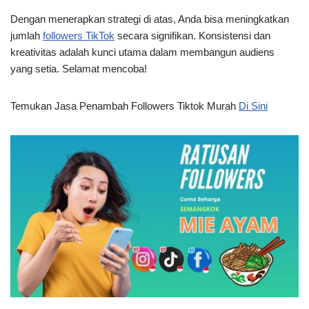
Dengan menerapkan strategi di atas, Anda bisa meningkatkan
jumlah
followers TikTok
secara signifikan. Konsistensi dan
kreativitas adalah kunci utama dalam membangun audiens
yang setia. Selamat mencoba!
Temukan Jasa Penambah Followers Tiktok Murah
Di Sini