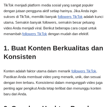
TikTok menjadi platform media sosial yang sangat populer
dengan jutaan pengguna aktif setiap harinya. Jika Anda ingin
sukses di TikTok, memiliki banyak
followers TikTok
adalah kunci
utama. Semakin banyak followers, semakin besar peluang
video Anda menjadi viral. Berikut beberapa cara cepat untuk
menambah
followers TikTok
dengan mudah dan efektif.
1. Buat Konten Berkualitas dan
Konsisten
Konten adalah faktor utama dalam menarik
followers TikTok
.
Pastikan Anda membuat video yang menarik, unik, dan sesuai
dengan tren terbaru. Konsistensi dalam mengunggah video juga
penting agar pengikut Anda tetap terlibat dan menunggu konten
baru dari Anda.